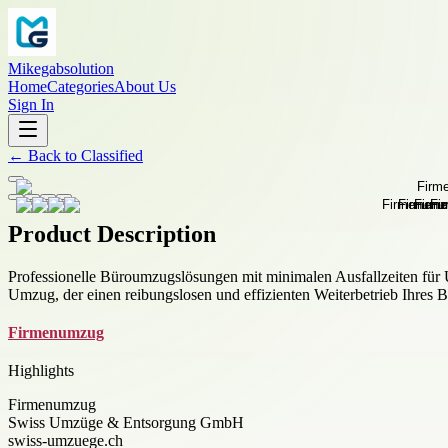
Mikegabsolution
Home
Categories
About Us
Sign In
←
Back to
Classified
Product Description
Professionelle Büroumzugslösungen mit minimalen Ausfallzeiten fü
Umzug, der einen reibungslosen und effizienten Weiterbetrieb Ihres B
Firmenumzug
Highlights
Firmenumzug
Swiss Umzüge & Entsorgung GmbH
swiss-umzuege.ch