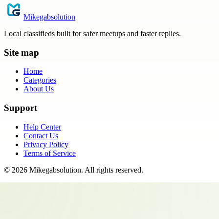
Mikegabsolution
Local classifieds built for safer meetups and faster replies.
Site map
Home
Categories
About Us
Support
Help Center
Contact Us
Privacy Policy
Terms of Service
©
2026
Mikegabsolution
. All rights reserved.