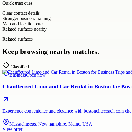
Quick trust cues
Clear contact details
Stronger business framing
Map and location cues
Related surfaces nearby
Related surfaces
Keep browsing nearby matches.
Classified
Business
Open now
Chauffeured Limo and Car Rental in Boston for Busi
Experience convenience and elegance with bostonelitecoach.com chauf
Massachusetts, New hamphire, Maine, USA
View offer