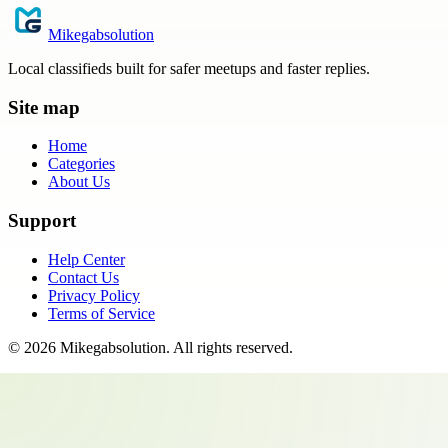
Mikegabsolution
Local classifieds built for safer meetups and faster replies.
Site map
Home
Categories
About Us
Support
Help Center
Contact Us
Privacy Policy
Terms of Service
©
2026
Mikegabsolution
. All rights reserved.