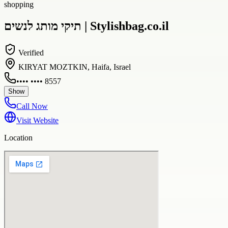
shopping
תיקי מותג לנשים | Stylishbag.co.il
Verified
KIRYAT MOZTKIN, Haifa, Israel
•••• •••• 8557
Show
Call Now
Visit Website
Location