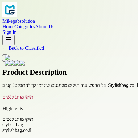
Mikegabsolution
Home
Categories
About Us
Sign In
←
Back to
Classified
Product Description
תיקי מותג לנשים
Highlights
תיקי מותג לנשים
stylish bag
stylishbag.co.il