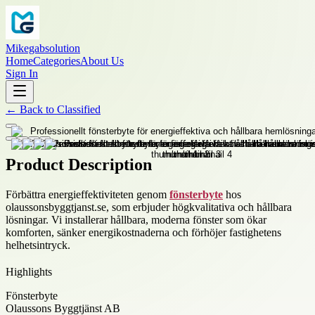
Mikegabsolution
Home
Categories
About Us
Sign In
←
Back to
Classified
Product Description
Förbättra energieffektiviteten genom
fönsterbyte
hos
olaussonsbyggtjanst.se, som erbjuder högkvalitativa och hållbara
lösningar. Vi installerar hållbara, moderna fönster som ökar
komforten, sänker energikostnaderna och förhöjer fastighetens
helhetsintryck.
Highlights
Fönsterbyte
Olaussons Byggtjänst AB