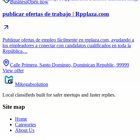
Business
Open now
publicar ofertas de trabajo | Rpplaza.com
Publique ofertas de empleo fácilmente en rpplaza.com, ayudando a
los empleadores a conectar con candidatos cualificados en toda la
República…
Calle Primera, Santo Domingo, Dominican Republic, 99999
View offer
Mikegabsolution
Local classifieds built for safer meetups and faster replies.
Site map
Home
Categories
About Us