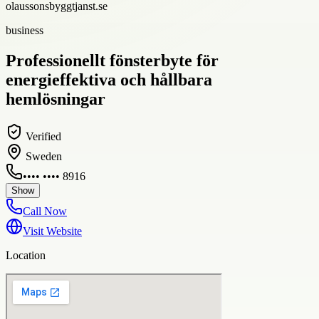
olaussonsbyggtjanst.se
business
Professionellt fönsterbyte för
energieffektiva och hållbara
hemlösningar
Verified
Sweden
•••• •••• 8916
Show
Call Now
Visit Website
Location