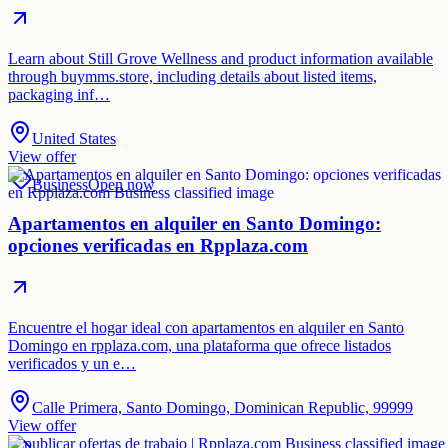
Learn about Still Grove Wellness and product information available
through buymms.store, including details about listed items,
packaging inf…
United States
View offer
Business
Open now
Apartamentos en alquiler en Santo Domingo:
opciones verificadas en Rpplaza.com
Encuentre el hogar ideal con apartamentos en alquiler en Santo
Domingo en rpplaza.com, una plataforma que ofrece listados
verificados y un e…
Calle Primera, Santo Domingo, Dominican Republic, 99999
View offer