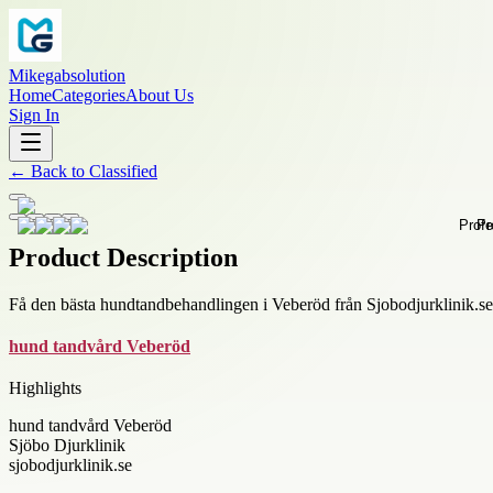
Mikegabsolution
Home
Categories
About Us
Sign In
←
Back to
Classified
Product Description
Få den bästa hundtandbehandlingen i Veberöd från Sjobodjurklinik.se för
hund tandvård Veberöd
Highlights
hund tandvård Veberöd
Sjöbo Djurklinik
sjobodjurklinik.se