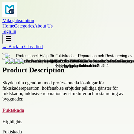
Mikegabsolution
Home
Categories
About Us
Sign In
←
Back to
Classified
Product Description
Skydda din egendom med professionella lösningar för
fuktskadereparation. hoffenab.se erbjuder pålitliga tjänster för
fuktskador, inklusive reparation av strukturer och restaurering av
byggnader.
Fuktskada
Highlights
Fuktskada