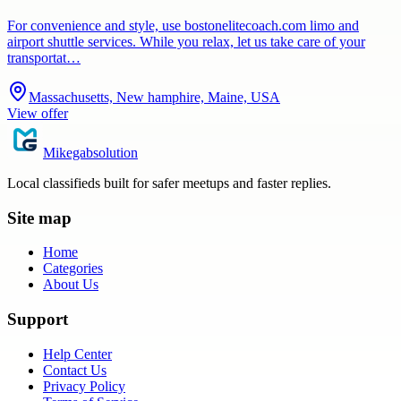
For convenience and style, use bostonelitecoach.com limo and
airport shuttle services. While you relax, let us take care of your
transportat…
Massachusetts, New hamphire, Maine, USA
View offer
Mikegabsolution
Local classifieds built for safer meetups and faster replies.
Site map
Home
Categories
About Us
Support
Help Center
Contact Us
Privacy Policy