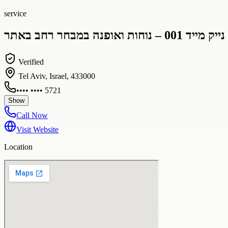
service
Verified
Tel Aviv, Israel, 433000
•••• •••• 5721
Show
Call Now
Visit Website
Location