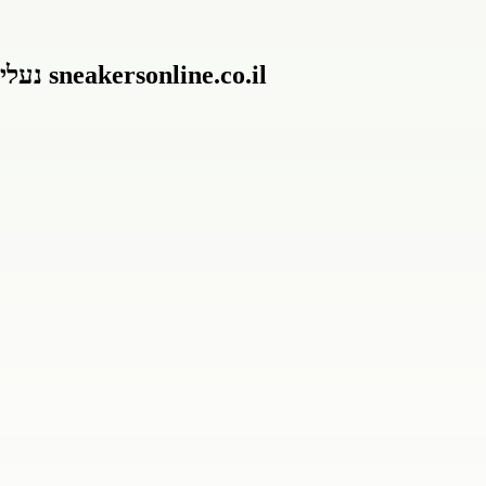
נעלי נייק מייד 001 – נוחות ואופנה במבחר רחב באתר sneakersonline.co.il